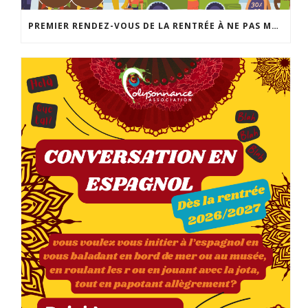
PREMIER RENDEZ-VOUS DE LA RENTRÉE À NE PAS MANQUER: LA FABRIQUE DES POSSIBLES AU LOCAL JEUNES DE POLYSONNANCE. UN MOMENT CONVIVIAL POUR RÉALISER VOS PROJETS DE SORTIES, D’ACTIVITÉS, DE SÉJOURS… INFO: 02 98 86 13 11