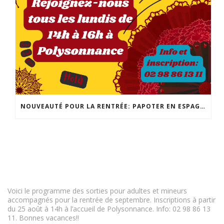
NOUVEAUTÉ POUR LA RENTRÉE: PAPOTER EN ESPAGNOL! POUR TOUS LES NIVEAUX, LES LUNDIS DE 14H À 16H! INSCRIPTION ET INFO : 02 98 86 13 11
Voici le programme des sorties pour adultes et mineurs
accompagnés pour la rentrée de septembre. Inscriptions à partir
du 25 août à 14h à l’accueil de Polysonnance. Info: 02 98 86 13
11. Bonnes vacances!!