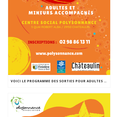
VOICI LE PROGRAMME DES SORTIES POUR ADULTES ET MINEURS ACCOMPAGNÉS POUR LA RENTRÉE DE SEPTEMBRE. INSCRIPTIONS À PARTIR DU 25 AOÛT À 14H À L’ACCUEIL DE POLYSONNANCE. INFO: 02 98 86 13 11. BONNES VACANCES!!