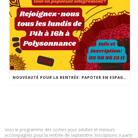
NOUVEAUTÉ POUR LA RENTRÉE: PAPOTER EN ESPAGNOL! POUR TOUS LES NIVEAUX, LES LUNDIS DE 14H À 16H! INSCRIPTION ET INFO : 02 98 86 13 11
Voici le programme des sorties pour adultes et mineurs
accompagnés pour la rentrée de septembre. Inscriptions à partir