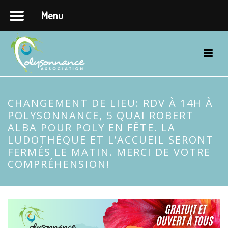
Menu
CHANGEMENT DE LIEU: RDV À 14H À
POLYSONNANCE, 5 QUAI ROBERT
ALBA POUR POLY EN FÊTE. LA
LUDOTHÈQUE ET L’ACCUEIL SERONT
FERMÉS LE MATIN. MERCI DE VOTRE
COMPRÉHENSION!