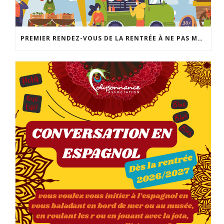
PREMIER RENDEZ-VOUS DE LA RENTRÉE À NE PAS MANQUER: LA FABRIQUE DES POSSIBLES AU LOCAL JEUNES DE POLYSONNANCE. UN MOMENT CONVIVIAL POUR RÉALISER VOS PROJETS DE SORTIES, D’ACTIVITÉS, DE SÉJOURS… INFO: 02 98 86 13 11