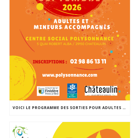
VOICI LE PROGRAMME DES SORTIES POUR ADULTES ET MINEURS ACCOMPAGNÉS POUR LA RENTRÉE DE SEPTEMBRE. INSCRIPTIONS À PARTIR DU 25 AOÛT À 14H À L’ACCUEIL DE POLYSONNANCE. INFO: 02 98 86 13 11. BONNES VACANCES!!