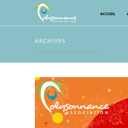
ACCUEIL
ARCHIVES
Author Archive for: "polysonnance"