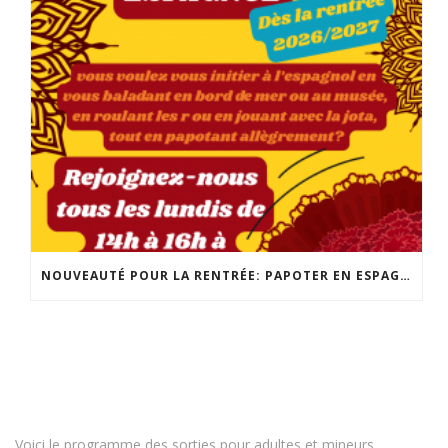
NOUVEAUTÉ POUR LA RENTRÉE: PAPOTER EN ESPAGNOL! POUR TOUS LES NIVEAUX, LES LUNDIS DE 14H À 16H! INSCRIPTION ET INFO : 02 98 86 13 11
Voici le programme des sorties pour adultes et mineurs