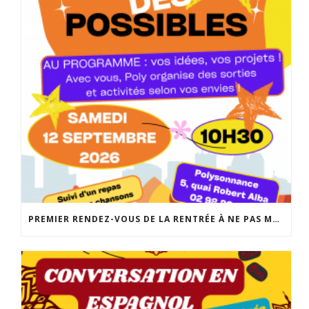
PREMIER RENDEZ-VOUS DE LA RENTRÉE À NE PAS MANQUER: LA FABRIQUE DES POSSIBLES AU LOCAL JEUNES DE POLYSONNANCE. UN MOMENT CONVIVIAL POUR RÉALISER VOS PROJETS DE SORTIES, D’ACTIVITÉS, DE SÉJOURS… INFO: 02 98 86 13 11