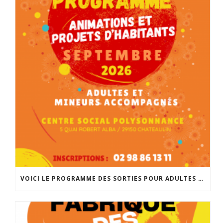
VOICI LE PROGRAMME DES SORTIES POUR ADULTES ET MINEURS ACCOMPAGNÉS POUR LA RENTRÉE DE SEPTEMBRE. INSCRIPTIONS À PARTIR DU 25 AOÛT À 14H À L’ACCUEIL DE POLYSONNANCE. INFO: 02 98 86 13 11. BONNES VACANCES!!