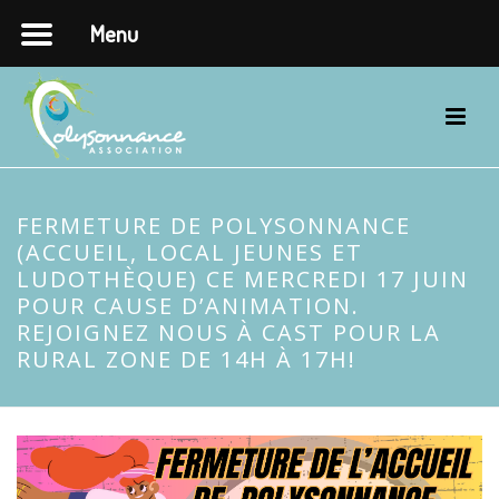
Menu
FERMETURE DE POLYSONNANCE
(ACCUEIL, LOCAL JEUNES ET
LUDOTHÈQUE) CE MERCREDI 17 JUIN
POUR CAUSE D’ANIMATION.
REJOIGNEZ NOUS À CAST POUR LA
RURAL ZONE DE 14H À 17H!