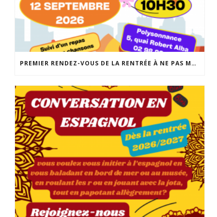
PREMIER RENDEZ-VOUS DE LA RENTRÉE À NE PAS MANQUER: LA FABRIQUE DES POSSIBLES AU LOCAL JEUNES DE POLYSONNANCE. UN MOMENT CONVIVIAL POUR RÉALISER VOS PROJETS DE SORTIES, D’ACTIVITÉS, DE SÉJOURS… INFO: 02 98 86 13 11