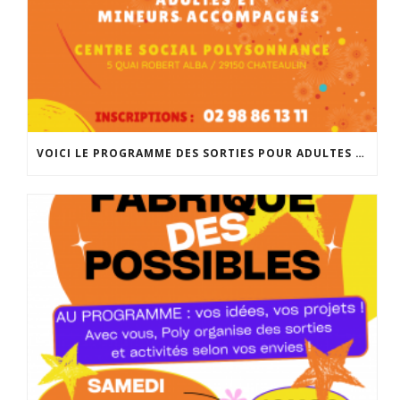
VOICI LE PROGRAMME DES SORTIES POUR ADULTES ET MINEURS ACCOMPAGNÉS POUR LA RENTRÉE DE SEPTEMBRE. INSCRIPTIONS À PARTIR DU 25 AOÛT À 14H À L’ACCUEIL DE POLYSONNANCE. INFO: 02 98 86 13 11. BONNES VACANCES!!