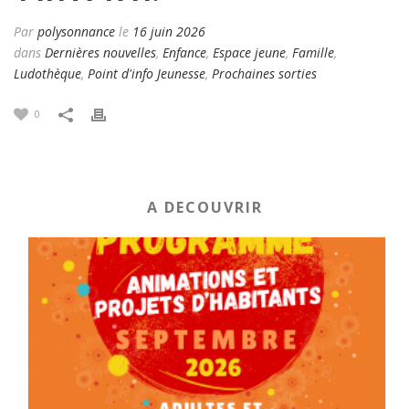
Par
polysonnance
le
16 juin 2026
dans
Dernières nouvelles
,
Enfance
,
Espace jeune
,
Famille
,
Ludothèque
,
Point d'info Jeunesse
,
Prochaines sorties
0
A DECOUVRIR