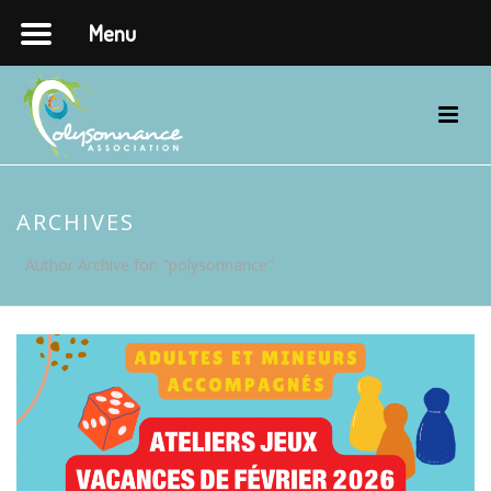
Menu
ARCHIVES
Author Archive for: "polysonnance"