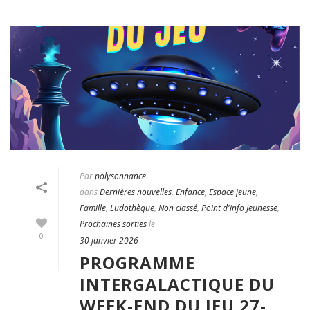
Par
polysonnance
dans
Dernières nouvelles
,
Enfance
,
Espace jeune
,
Famille
,
Ludothèque
,
Non classé
,
Point d'info Jeunesse
,
Prochaines sorties
le
0
30 janvier 2026
PROGRAMME
INTERGALACTIQUE DU
WEEK-END DU JEU 27-