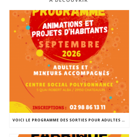
A DECOUVRIR
VOICI LE PROGRAMME DES SORTIES POUR ADULTES ET MINEURS ACCOMPAGNÉS POUR LA RENTRÉE DE SEPTEMBRE. INSCRIPTIONS À PARTIR DU 25 AOÛT À 14H À L’ACCUEIL DE POLYSONNANCE. INFO: 02 98 86 13 11. BONNES VACANCES!!