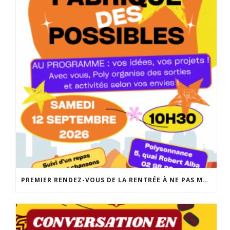
PREMIER RENDEZ-VOUS DE LA RENTRÉE À NE PAS MANQUER: LA FABRIQUE DES POSSIBLES AU LOCAL JEUNES DE POLYSONNANCE. UN MOMENT CONVIVIAL POUR RÉALISER VOS PROJETS DE SORTIES, D’ACTIVITÉS, DE SÉJOURS… INFO: 02 98 86 13 11