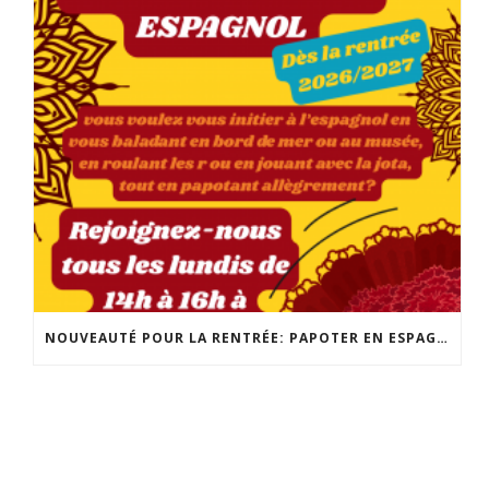
NOUVEAUTÉ POUR LA RENTRÉE: PAPOTER EN ESPAGNOL! POUR TOUS LES NIVEAUX, LES LUNDIS DE 14H À 16H! INSCRIPTION ET INFO : 02 98 86 13 11