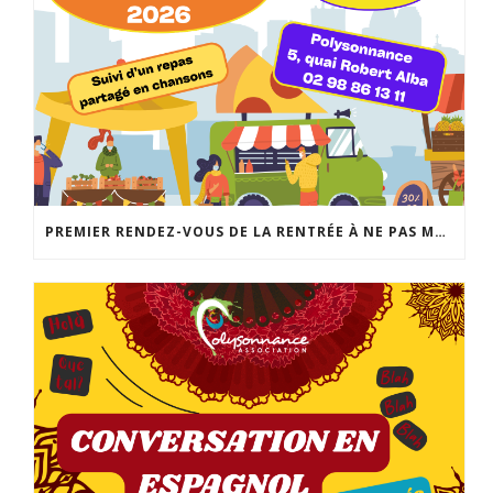
PREMIER RENDEZ-VOUS DE LA RENTRÉE À NE PAS MANQUER: LA FABRIQUE DES POSSIBLES AU LOCAL JEUNES DE POLYSONNANCE. UN MOMENT CONVIVIAL POUR RÉALISER VOS PROJETS DE SORTIES, D’ACTIVITÉS, DE SÉJOURS… INFO: 02 98 86 13 11