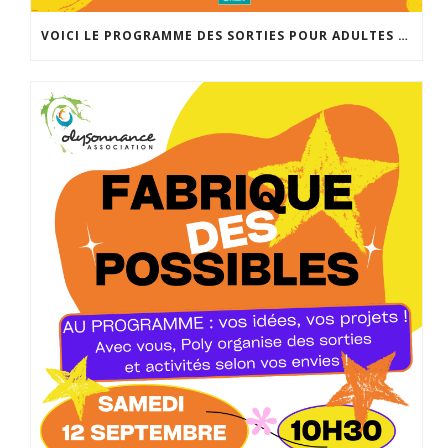
VOICI LE PROGRAMME DES SORTIES POUR ADULTES ET MINEURS ACCOMPAGNÉS POUR LA RENTRÉE DE SEPTEMBRE. INSCRIPTIONS À PARTIR DU 25 AOÛT À 14H À L’ACCUEIL DE POLYSONNANCE. INFO: 02 98 86 13 11. BONNES VACANCES!!