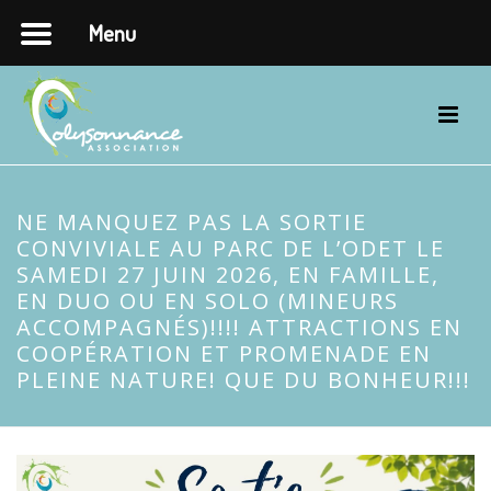
Menu
NE MANQUEZ PAS LA SORTIE
CONVIVIALE AU PARC DE L’ODET LE
SAMEDI 27 JUIN 2026, EN FAMILLE,
EN DUO OU EN SOLO (MINEURS
ACCOMPAGNÉS)!!!! ATTRACTIONS EN
COOPÉRATION ET PROMENADE EN
PLEINE NATURE! QUE DU BONHEUR!!!