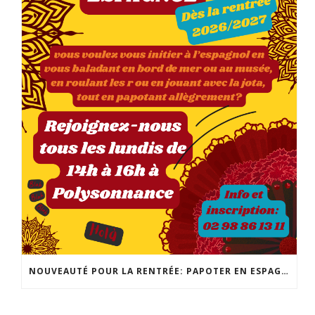
NOUVEAUTÉ POUR LA RENTRÉE: PAPOTER EN ESPAGNOL! POUR TOUS LES NIVEAUX, LES LUNDIS DE 14H À 16H! INSCRIPTION ET INFO : 02 98 86 13 11