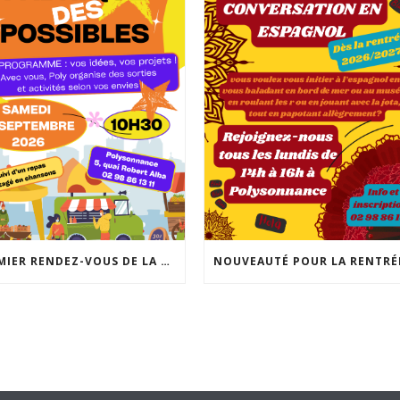
PREMIER RENDEZ-VOUS DE LA RENTRÉE À NE PAS MANQUER: LA FABRIQUE DES POSSIBLES AU LOCAL JEUNES DE POLYSONNANCE. UN MOMENT CONVIVIAL POUR RÉALISER VOS PROJETS DE SORTIES, D’ACTIVITÉS, DE SÉJOURS… INFO: 02 98 86 13 11