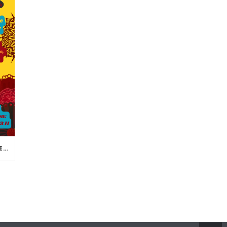
NOUVEAUTÉ POUR LA RENTRÉE: PAPOTER EN ESPAGNOL! POUR TOUS LES NIVEAUX, LES LUNDIS DE 14H À 16H! INSCRIPTION ET INFO : 02 98 86 13 11