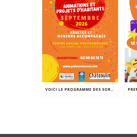
VOICI LE PROGRAMME DES SORTIES POUR ADULTES ET MINEURS ACCOMPAGNÉS POUR LA RENTRÉE DE SEPTEMBRE. INSCRIPTIONS À PARTIR DU 25 AOÛT À 14H À L’ACCUEIL DE POLYSONNANCE. INFO: 02 98 86 13 11. BONNES VACANCES!!