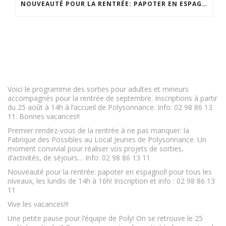
NOUVEAUTÉ POUR LA RENTRÉE: PAPOTER EN ESPAGNOL! POUR TOUS LES NIVEAUX, LES LUNDIS DE 14H À 16H! INSCRIPTION ET INFO : 02 98 86 13 11
Voici le programme des sorties pour adultes et mineurs
accompagnés pour la rentrée de septembre. Inscriptions à partir
du 25 août à 14h à l’accueil de Polysonnance. Info: 02 98 86 13
11. Bonnes vacances!!
Premier rendez-vous de la rentrée à ne pas manquer: la
Fabrique des Possibles au Local Jeunes de Polysonnance. Un
moment convivial pour réaliser vos projets de sorties,
d’activités, de séjours… Info: 02 98 86 13 11
Nouveauté pour la rentrée: papoter en espagnol! pour tous les
niveaux, les lundis de 14h à 16h! Inscription et info : 02 98 86 13
11
Vive les vacances!!!
Une petite pause pour l’équipe de Poly! On se retrouve le 25