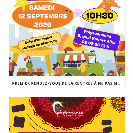
PREMIER RENDEZ-VOUS DE LA RENTRÉE À NE PAS MANQUER: LA FABRIQUE DES POSSIBLES AU LOCAL JEUNES DE POLYSONNANCE. UN MOMENT CONVIVIAL POUR RÉALISER VOS PROJETS DE SORTIES, D’ACTIVITÉS, DE SÉJOURS… INFO: 02 98 86 13 11