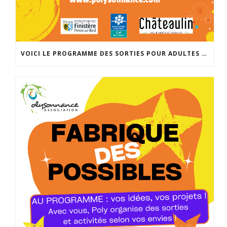
VOICI LE PROGRAMME DES SORTIES POUR ADULTES ET MINEURS ACCOMPAGNÉS POUR LA RENTRÉE DE SEPTEMBRE. INSCRIPTIONS À PARTIR DU 25 AOÛT À 14H À L’ACCUEIL DE POLYSONNANCE. INFO: 02 98 86 13 11. BONNES VACANCES!!