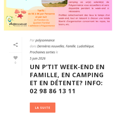
Par
polysonnance
dans
Dernières nouvelles
,
Famille
,
Ludothèque
,
Prochaines sorties
le
5 juin 2026
0
UN P’TIT WEEK-END EN
FAMILLE, EN CAMPING
ET EN DÉTENTE? INFO:
02 98 86 13 11
LA SUITE