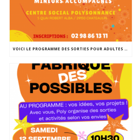
VOICI LE PROGRAMME DES SORTIES POUR ADULTES ET MINEURS ACCOMPAGNÉS POUR LA RENTRÉE DE SEPTEMBRE. INSCRIPTIONS À PARTIR DU 25 AOÛT À 14H À L’ACCUEIL DE POLYSONNANCE. INFO: 02 98 86 13 11. BONNES VACANCES!!