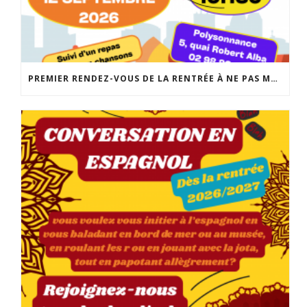
PREMIER RENDEZ-VOUS DE LA RENTRÉE À NE PAS MANQUER: LA FABRIQUE DES POSSIBLES AU LOCAL JEUNES DE POLYSONNANCE. UN MOMENT CONVIVIAL POUR RÉALISER VOS PROJETS DE SORTIES, D’ACTIVITÉS, DE SÉJOURS… INFO: 02 98 86 13 11