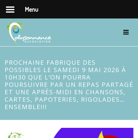
Menu
PROCHAINE FABRIQUE DES
POSSIBLES LE SAMEDI 9 MAI 2026 À
10H30 QUE L’ON POURRA
POURSUIVRE PAR UN REPAS PARTAGÉ
ET UNE APRÈS-MIDI EN CHANSONS,
CARTES, PAPOTERIES, RIGOLADES…
ENSEMBLE!!!