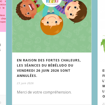
R
G
EN RAISON DES FORTES CHALEURS,
LES SÉANCES DU BÉBÉLUDO DU
VENDREDI 26 JUIN 2026 SONT
E
ANNULÉES.
F
L
23 juin 2026
M
L
Merci de votre compréhension.
O
0
2