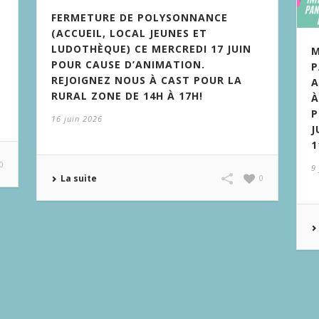
FERMETURE DE POLYSONNANCE
(ACCUEIL, LOCAL JEUNES ET
E
LUDOTHÈQUE) CE MERCREDI 17 JUIN
M
POUR CAUSE D’ANIMATION.
P
REJOIGNEZ NOUS À CAST POUR LA
A
RURAL ZONE DE 14H À 17H!
À
P
16 juin 2026
J
1
0
9
La suite
0