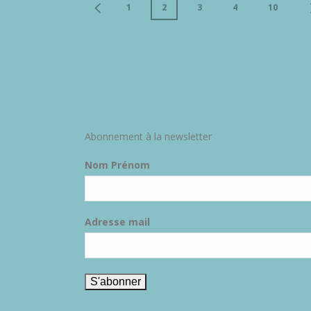
1
2
3
4
10
Abonnement à la newsletter
Nom Prénom
Adresse mail