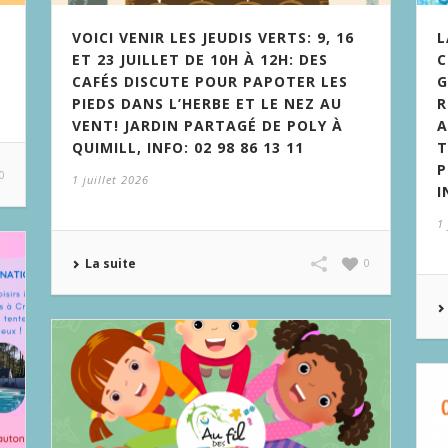
VOICI VENIR LES JEUDIS VERTS: 9, 16
L
ET 23 JUILLET DE 10H À 12H: DES
C
CAFÉS DISCUTE POUR PAPOTER LES
G
PIEDS DANS L’HERBE ET LE NEZ AU
R
VENT! JARDIN PARTAGÉ DE POLY À
A
QUIMILL, INFO: 02 98 86 13 11
T
P
0
1 juillet 2026
I
1 
La suite
0