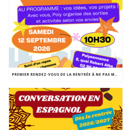
PREMIER RENDEZ-VOUS DE LA RENTRÉE À NE PAS MANQUER: LA FABRIQUE DES POSSIBLES AU LOCAL JEUNES DE POLYSONNANCE. UN MOMENT CONVIVIAL POUR RÉALISER VOS PROJETS DE SORTIES, D’ACTIVITÉS, DE SÉJOURS… INFO: 02 98 86 13 11