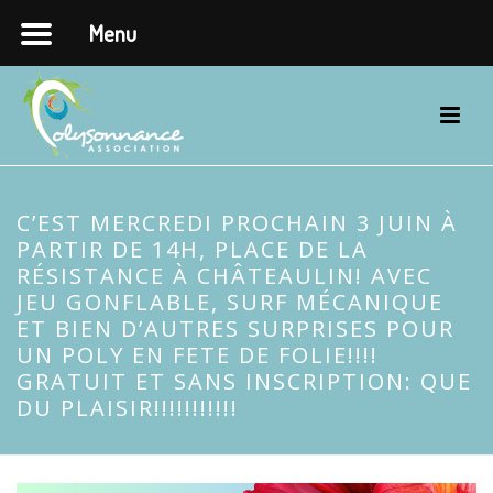
Menu
C’EST MERCREDI PROCHAIN 3 JUIN À
PARTIR DE 14H, PLACE DE LA
RÉSISTANCE À CHÂTEAULIN! AVEC
JEU GONFLABLE, SURF MÉCANIQUE
ET BIEN D’AUTRES SURPRISES POUR
UN POLY EN FETE DE FOLIE!!!!
GRATUIT ET SANS INSCRIPTION: QUE
DU PLAISIR!!!!!!!!!!!