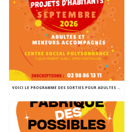
VOICI LE PROGRAMME DES SORTIES POUR ADULTES ET MINEURS ACCOMPAGNÉS POUR LA RENTRÉE DE SEPTEMBRE. INSCRIPTIONS À PARTIR DU 25 AOÛT À 14H À L’ACCUEIL DE POLYSONNANCE. INFO: 02 98 86 13 11. BONNES VACANCES!!