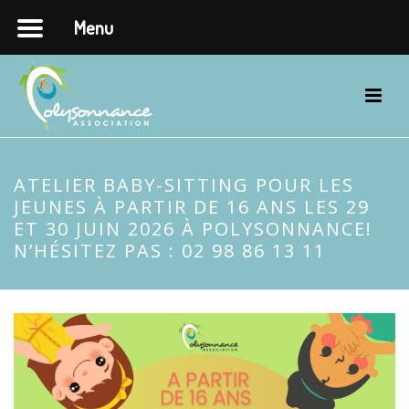
Menu
ATELIER BABY-SITTING POUR LES
JEUNES À PARTIR DE 16 ANS LES 29
ET 30 JUIN 2026 À POLYSONNANCE!
N’HÉSITEZ PAS : 02 98 86 13 11