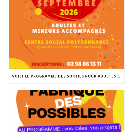
VOICI LE PROGRAMME DES SORTIES POUR ADULTES ET MINEURS ACCOMPAGNÉS POUR LA RENTRÉE DE SEPTEMBRE. INSCRIPTIONS À PARTIR DU 25 AOÛT À 14H À L’ACCUEIL DE POLYSONNANCE. INFO: 02 98 86 13 11. BONNES VACANCES!!