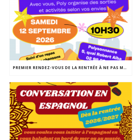
PREMIER RENDEZ-VOUS DE LA RENTRÉE À NE PAS MANQUER: LA FABRIQUE DES POSSIBLES AU LOCAL JEUNES DE POLYSONNANCE. UN MOMENT CONVIVIAL POUR RÉALISER VOS PROJETS DE SORTIES, D’ACTIVITÉS, DE SÉJOURS… INFO: 02 98 86 13 11